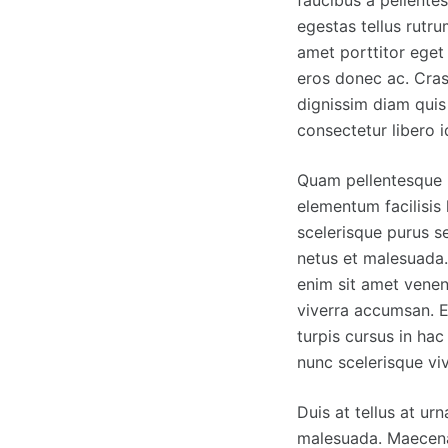
faucibus a pellentes
egestas tellus rutru
amet porttitor eget
eros donec ac. Cras s
dignissim diam quis
consectetur libero i
Quam pellentesque 
elementum facilisis 
scelerisque purus se
netus et malesuada.
enim sit amet venen
viverra accumsan. E
turpis cursus in hac
nunc scelerisque vi
Duis at tellus at ur
malesuada. Maecenas