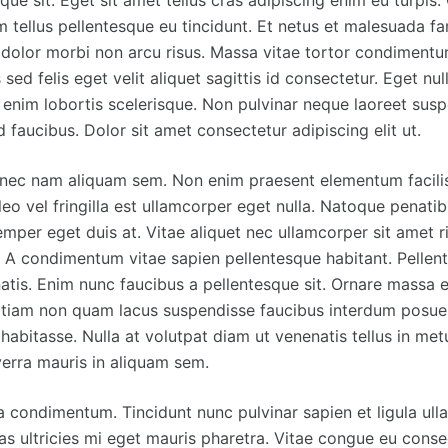
que sit. Eget sit amet tellus cras adipiscing enim eu turpis.
m tellus pellentesque eu tincidunt. Et netus et malesuada fa
 dolor morbi non arcu risus. Massa vitae tortor condimentum
ed felis eget velit aliquet sagittis id consectetur. Eget null
 enim lobortis scelerisque. Non pulvinar neque laoreet sus
d faucibus. Dolor sit amet consectetur adipiscing elit ut.
nec nam aliquam sem. Non enim praesent elementum facilisi
leo vel fringilla est ullamcorper eget nulla. Natoque penati
mper eget duis at. Vitae aliquet nec ullamcorper sit amet r
 A condimentum vitae sapien pellentesque habitant. Pellen
atis. Enim nunc faucibus a pellentesque sit. Ornare massa 
tiam non quam lacus suspendisse faucibus interdum posuer
 habitasse. Nulla at volutpat diam ut venenatis tellus in me
verra mauris in aliquam sem.
na condimentum. Tincidunt nunc pulvinar sapien et ligula ul
 ultricies mi eget mauris pharetra. Vitae congue eu conse