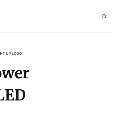
GHT UP LOGO
ower
 LED