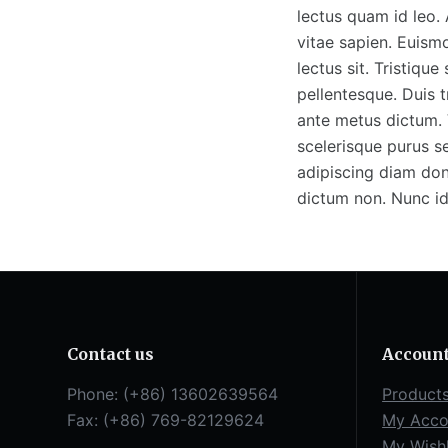
lectus quam id leo.
vitae sapien. Euismo
lectus sit. Tristiqu
pellentesque. Duis tr
ante metus dictum. 
scelerisque purus s
adipiscing diam done
dictum non. Nunc id
Contact us
Accoun
Phone: (+86) 13602639564
Product
Fax: (+86) 769-82129624
My Acco
My Wishl