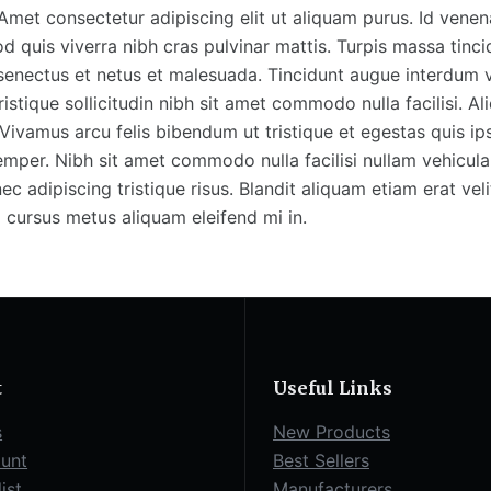
 Amet consectetur adipiscing elit ut aliquam purus. Id ven
d quis viverra nibh cras pulvinar mattis. Turpis massa tinci
e senectus et netus et malesuada. Tincidunt augue interdum 
istique sollicitudin nibh sit amet commodo nulla facilisi. Ali
Vivamus arcu felis bibendum ut tristique et egestas quis ip
emper. Nibh sit amet commodo nulla facilisi nullam vehicul
c adipiscing tristique risus. Blandit aliquam etiam erat veli
 cursus metus aliquam eleifend mi in.
t
Useful Links
s
New Products
unt
Best Sellers
ist
Manufacturers