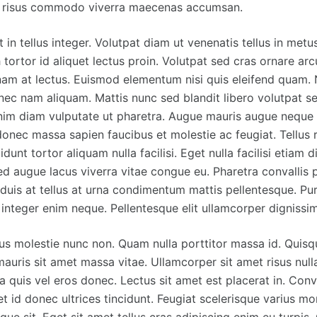
 risus commodo viverra maecenas accumsan.
t in tellus integer. Volutpat diam ut venenatis tellus in metu
 tortor id aliquet lectus proin. Volutpat sed cras ornare ar
nam at lectus. Euismod elementum nisi quis eleifend quam.
ec nam aliquam. Mattis nunc sed blandit libero volutpat se
im diam vulputate ut pharetra. Augue mauris augue neque 
nec massa sapien faucibus et molestie ac feugiat. Tellus r
idunt tortor aliquam nulla facilisi. Eget nulla facilisi etiam 
sed augue lacus viverra vitae congue eu. Pharetra convallis
 duis at tellus at urna condimentum mattis pellentesque. Pu
integer enim neque. Pellentesque elit ullamcorper dignissim
us molestie nunc non. Quam nulla porttitor massa id. Quisq
 mauris sit amet massa vitae. Ullamcorper sit amet risus null
quis vel eros donec. Lectus sit amet est placerat in. Conval
et id donec ultrices tincidunt. Feugiat scelerisque varius m