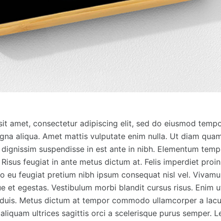
it amet, consectetur adipiscing elit, sed do eiusmod tempo
gna aliqua. Amet mattis vulputate enim nulla. Ut diam quam 
 dignissim suspendisse in est ante in nibh. Elementum tem
 Risus feugiat in ante metus dictum at. Felis imperdiet proi
o eu feugiat pretium nibh ipsum consequat nisl vel. Vivamus
ue et egestas. Vestibulum morbi blandit cursus risus. Enim 
eo duis. Metus dictum at tempor commodo ullamcorper a lacu
 aliquam ultrices sagittis orci a scelerisque purus semper. L